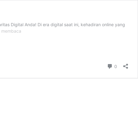
s Digital Anda! Di era digital saat ini, kehadiran online yang
Jasa
n membaca
Buzzer
YouTube
Komentar
0