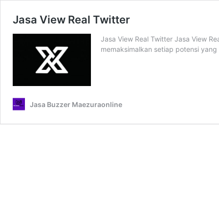
Jasa View Real Twitter
Jasa View Real Twitter Jasa View Rea
memaksimalkan setiap potensi yang te
Jasa Buzzer Maezuraonline