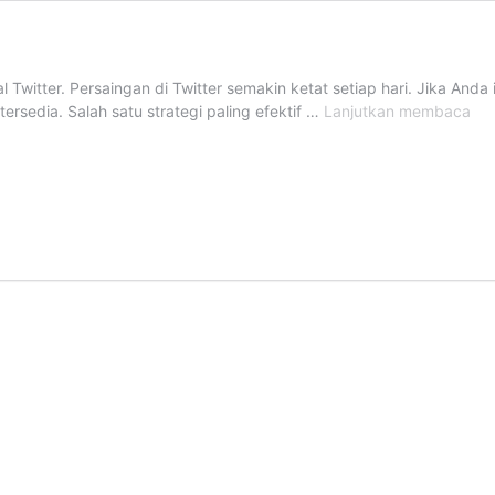
l Twitter. Persaingan di Twitter semakin ketat setiap hari. Jika And
Ja
rsedia. Salah satu strategi paling efektif …
Lanjutkan membaca
Vi
Rea
Twi