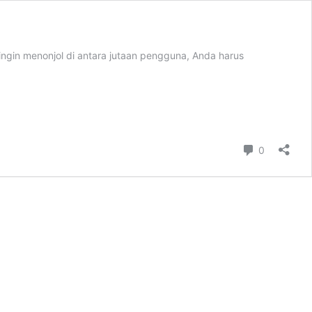
a ingin menonjol di antara jutaan pengguna, Anda harus
sa
ew
l
tter
Komentar
0