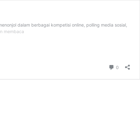
enonjol dalam berbagai kompetisi online, polling media sosial,
Jasa
an membaca
Voting
Murah
Komentar
0