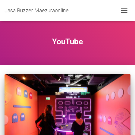
Jasa Buzzer Maezuraonline
TOGG
NAVIG
YouTube