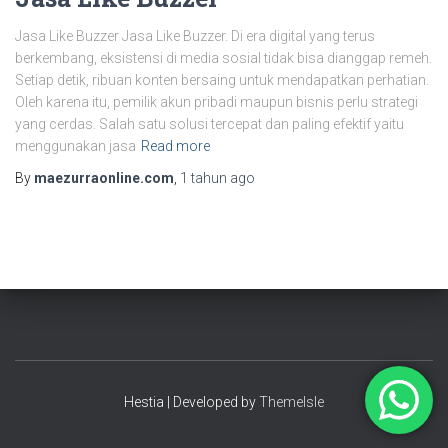
Jasa Like Buzzer Jasa Like Buzzer. Di era digital yang terus
berkembang, eksistensi di media sosial tidak bisa dianggap remeh.
Setiap detik, ribuan konten bersaing untuk mendapatkan perhatian.
Oleh karena itu, pemilik akun pribadi maupun bisnis perlu strategi
yang cerdas. Salah satu solusi tercepat dan paling efektif yaitu
menggunakan jasa
Read more
By
maezurraonline.com
,
1 tahun
ago
Hestia | Developed by
ThemeIsle