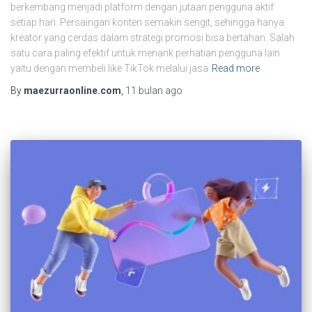
berkembang menjadi platform dengan jutaan pengguna aktif
setiap hari. Persaingan konten semakin sengit, sehingga hanya
kreator yang cerdas dalam strategi promosi bisa bertahan. Salah
satu cara paling efektif untuk menarik perhatian pengguna lain
yaitu dengan membeli like TikTok melalui jasa
Read more
By
maezurraonline.com
,
11 bulan
ago