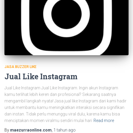
JASA BUZZER LIKE
Jual Like Instagram
Jual Like Instagram Jual Like Instagram. Ingin akun Instagram
kamu terlihat lebih keren dan profesional? Sekarang saatnya
mengambil langkah nyata! Jasa jual like Instagram dari kami hadir
untuk membantu kamu meningkatkan interaksi secara signifikan
dan instan. Tidak perlu menunggu viral dulu, karena kamu bisa
menciptakan momen viralmu sendiri mulai hari
Read more
By
maezurraonline.com
,
1 tahun
ago