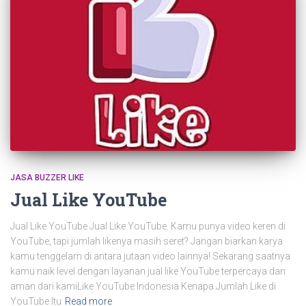
JASA BUZZER LIKE
Jual Like YouTube
Jual Like YouTube Jual Like YouTube. Kamu punya video keren di
YouTube, tapi jumlah likenya masih seret? Jangan biarkan karya
kamu tenggelam di antara jutaan video lainnya! Sekarang saatnya
kamu naik level dengan layanan jual like YouTube terpercaya dan
aman dari kamiLike YouTube Indonesia Kenapa Jumlah Like di
YouTube Itu
Read more