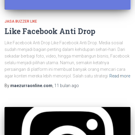
JASA BUZZER LIKE
Like Facebook Anti Drop
Like Facebook Anti Drop Like Facebook Anti Drop. Media sosial
sudah menjadi bagian penting dalam kehidupan sehari-hari. Dari
sekadar berbagi foto, video, hingga membangun bisnis, Facebook
selalu menjadi pilihan utama. Namun, semakin ketatnya
persaingan di platform ini membuat banyak orang mencari cara
agar konten mereka lebih menonjol. Salah satu strategi
Read more
By
maezurraonline.com
,
11 bulan
ago