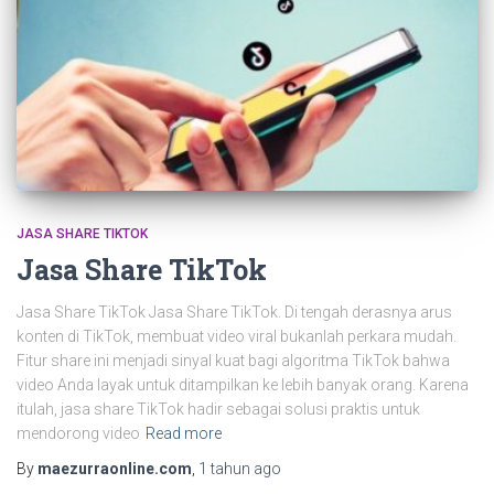
JASA SHARE TIKTOK
Jasa Share TikTok
Jasa Share TikTok Jasa Share TikTok. Di tengah derasnya arus
konten di TikTok, membuat video viral bukanlah perkara mudah.
Fitur share ini menjadi sinyal kuat bagi algoritma TikTok bahwa
video Anda layak untuk ditampilkan ke lebih banyak orang. Karena
itulah, jasa share TikTok hadir sebagai solusi praktis untuk
mendorong video
Read more
By
maezurraonline.com
,
1 tahun
ago