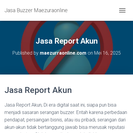
Jasa Buzzer Maezuraonline
T
O
G
G
L
Jasa Report Akun
E
N
Published by
maezurraonline.com
on
Mei 16, 2025
A
V
I
G
A
S
Jasa Report Akun
I
Jasa Report Akun, Di era digital saat ini, siapa pun bisa
menjadi sasaran serangan buzzer. Entah karena perbedaan
pendapat, persaingan bisnis, atau isu pribadi, serangan dari
akun-akun tidak bertanggung jawab bisa merusak reputasi