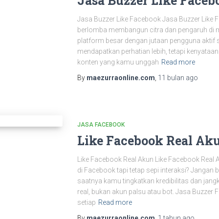
Jasa Buzzer Like Faceb
Jasa Buzzer Like Facebook Jasa Buzzer Like Fac
berlomba membangun citra dan pengaruh di m
platform besar dengan jutaan pengguna aktif s
mendapatkan perhatian lebih, tetapi kenyataan s
konten yang kamu unggah
Read more
By
maezurraonline.com
,
11 bulan
ago
JASA FACEBOOK
Like Facebook Real Ak
Like Facebook Real Akun Like Facebook Real
di Facebook tapi tetap sepi interaksi? Jangan
saatnya kamu tingkatkan kredibilitas dan jangk
real, bukan akun palsu atau bot. Jasa Buzzer F
setiap
Read more
By
maezurraonline.com
,
1 tahun
ago