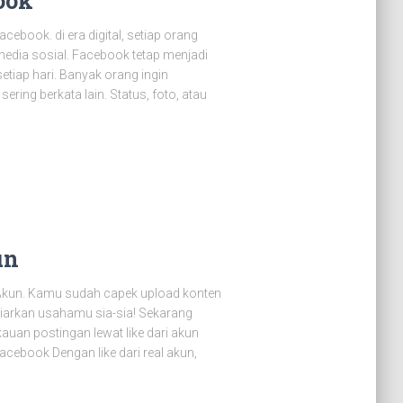
ook
ebook. di era digital, setiap orang
edia sosial. Facebook tetap menjadi
etiap hari. Banyak orang ingin
ering berkata lain. Status, foto, atau
un
 Akun. Kamu sudah capek upload konten
 biarkan usahamu sia-sia! Sekarang
auan postingan lewat like dari akun
acebook Dengan like dari real akun,