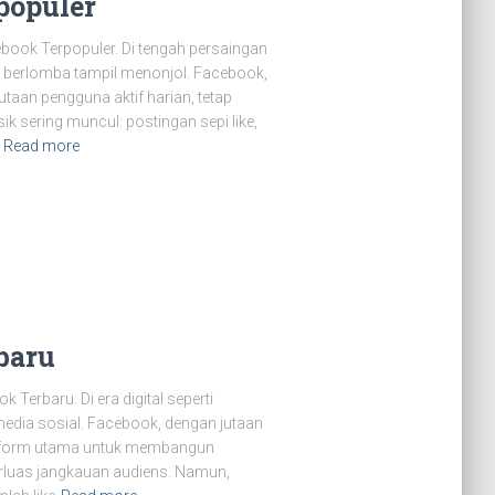
populer
book Terpopuler. Di tengah persaingan
g berlomba tampil menonjol. Facebook,
utaan pengguna aktif harian, tetap
k sering muncul: postingan sepi like,
Read more
baru
Terbaru. Di era digital seperti
media sosial. Facebook, dengan jutaan
latform utama untuk membangun
rluas jangkauan audiens. Namun,